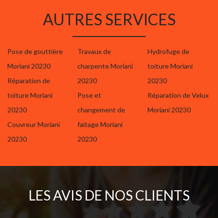
AUTRES SERVICES
Pose de gouttière
Travaux de
Hydrofuge de
Moriani 20230
charpente Moriani
toiture Moriani
Réparation de
20230
20230
toiture Moriani
Pose et
Réparation de Velux
20230
changement de
Moriani 20230
Couvreur Moriani
faitage Moriani
20230
20230
LES AVIS DE NOS CLIENTS