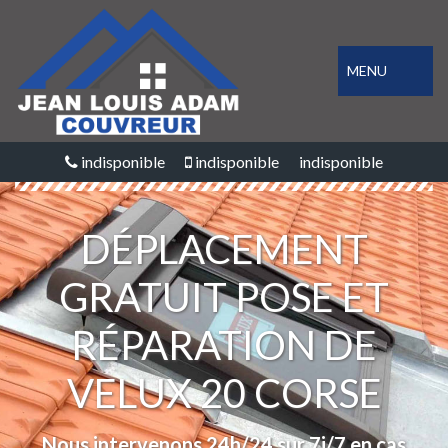
MENU
indisponible
indisponible
indisponible
DÉPLACEMENT
GRATUIT POSE ET
RÉPARATION DE
VELUX 20 CORSE
Nous intervenons 24h/24 sur 7j/7 en cas