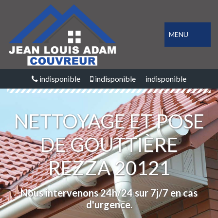
MENU
indisponible
indisponible
indisponible
NETTOYAGE ET POSE
DE GOUTTIÈRE
REZZA 20121
Nous intervenons 24h/24 sur 7j/7 en cas
d'urgence.