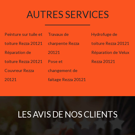
AUTRES SERVICES
Peinture sur tuile et
Travaux de
Hydrofuge de
toiture Rezza 20121
charpente Rezza
toiture Rezza 20121
Réparation de
20121
Réparation de Velux
toiture Rezza 20121
Pose et
Rezza 20121
Couvreur Rezza
changement de
20121
faitage Rezza 20121
LES AVIS DE NOS CLIENTS