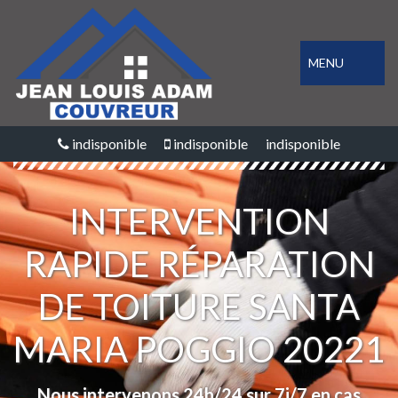
MENU
indisponible
indisponible
indisponible
INTERVENTION
RAPIDE RÉPARATION
DE TOITURE SANTA
MARIA POGGIO 20221
Nous intervenons 24h/24 sur 7j/7 en cas