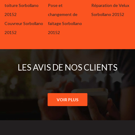
toiture Sorbollano
Pose et
Réparation de Velux
20152
changement de
Sorbollano 20152
Couvreur Sorbollano
faitage Sorbollano
20152
20152
LES AVIS DE NOS CLIENTS
VOIR PLUS