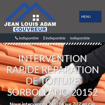
MENU
indisponible
indisponible
indisponible
INTERVENTION
RAPIDE RÉPARATION
DE TOITURE
SORBOLLANO 20152
Nous intervenons 24h/24 sur 7j/7 en cas