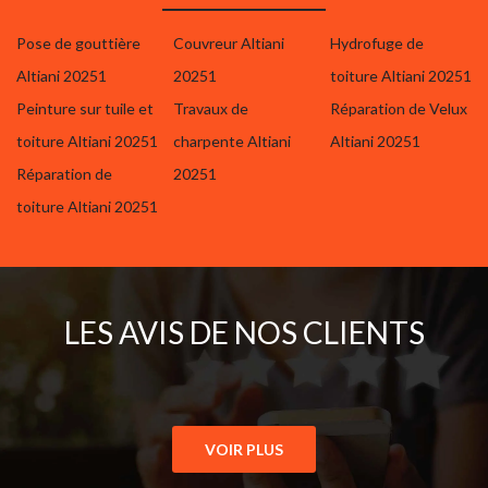
Pose de gouttière
Couvreur Altiani
Hydrofuge de
Altiani 20251
20251
toiture Altiani 20251
Peinture sur tuile et
Travaux de
Réparation de Velux
toiture Altiani 20251
charpente Altiani
Altiani 20251
Réparation de
20251
toiture Altiani 20251
LES AVIS DE NOS CLIENTS
VOIR PLUS