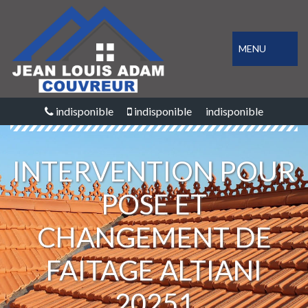
MENU
indisponible
indisponible
indisponible
INTERVENTION POUR
POSE ET
CHANGEMENT DE
FAITAGE ALTIANI
20251