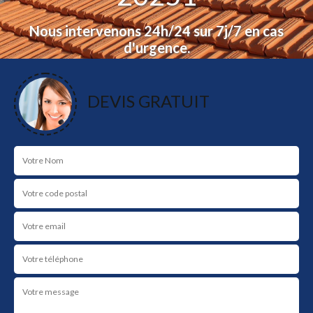
Nous intervenons 24h/24 sur 7j/7 en cas
d'urgence.
Déplacement gratuit dans toute la Corse pour
la réalisation de vos travaux.
DEVIS GRATUIT
Devis et déplacement gratuit.
NOS RÉALISATIONS