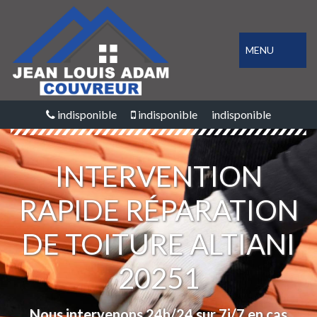
MENU
indisponible
indisponible
indisponible
INTERVENTION
RAPIDE RÉPARATION
DE TOITURE ALTIANI
20251
Nous intervenons 24h/24 sur 7j/7 en cas