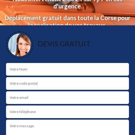
d'urgence.
Déplacement gratuit dans toute la Corse pour
la réalisation de vos travaux.
Devis et déplacement gratuit.
DEVIS GRATUIT
NOS RÉALISATIONS